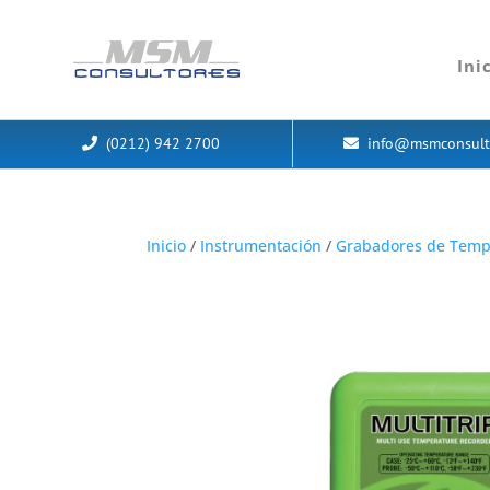
Ini
(0212) 942 2700
info@msmconsult
Inicio
/
Instrumentación
/
Grabadores de Temp