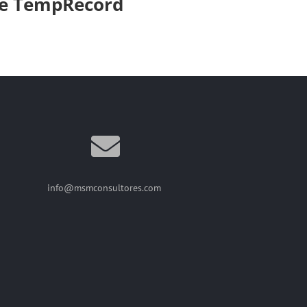
e TempRecord
info@msmconsultores.com