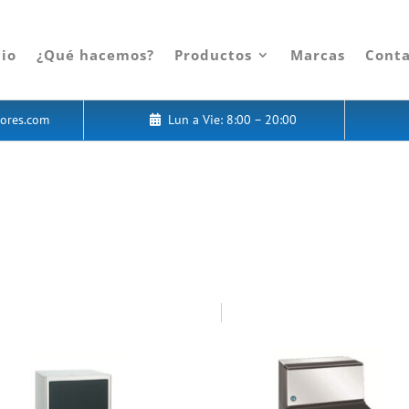
cio
¿Qué hacemos?
Productos
Marcas
Cont
ores.com
Lun a Vie: 8:00 – 20:00